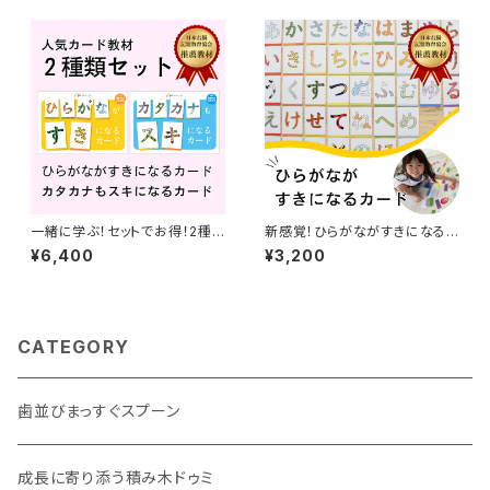
一緒に学ぶ！セットでお得！2種
新感覚！ひらがながすきになるカ
類のカード教材セット
ード
¥6,400
¥3,200
CATEGORY
歯並びまっすぐスプーン
成長に寄り添う積み木ドゥミ